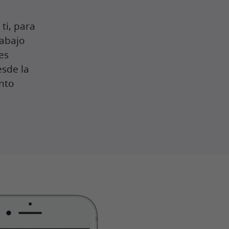
ti, para
rabajo
es
esde la
nto