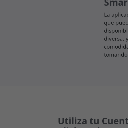
Smar
La aplica
que pued
disponibl
diversa, 
comodida
tomando 
Utiliza tu Cuen