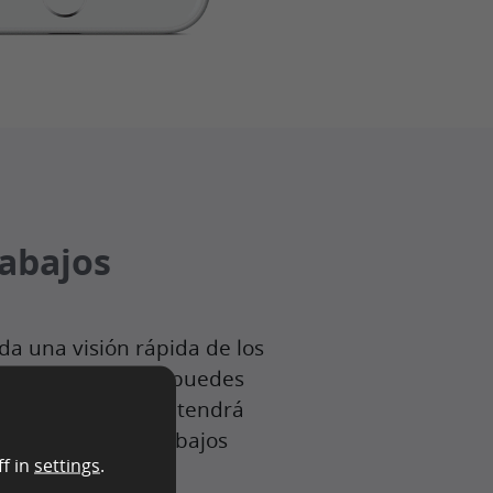
abajos
 da una visión rápida de los
Puedes ver cuánto puedes
ánto tiempo se mantendrá
abajo y cuántos trabajos
f in
settings
.