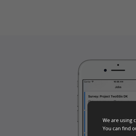
We are using c
You can find o